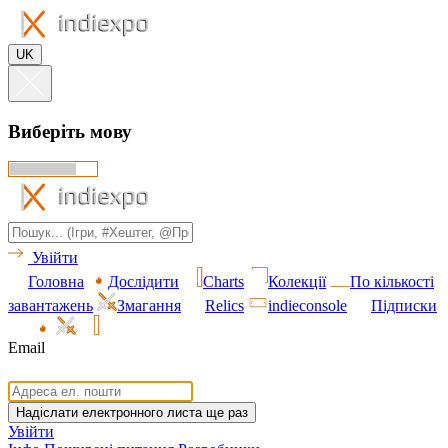
UK
Виберіть мову
Увійти
Головна
Дослідити
Charts
Колекції
По кількості
завантажень
Змагання
Relics
indieconsole
Підписки
Email
Увійти