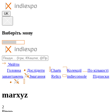
UK
Виберіть мову
Увійти
Головна
Дослідити
Charts
Колекції
По кількості
завантажень
Змагання
Relics
indieconsole
Підписки
marxyz
2
Рівень