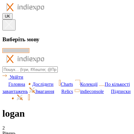
UK
Виберіть мову
Увійти
Головна
Дослідити
Charts
Колекції
По кількості
завантажень
Змагання
Relics
indieconsole
Підписки
logan
2
Рівень