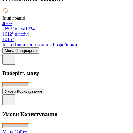
Інші гравці
Jbaes
2652°
mitya1234
1612°
ninedvr
1015°
Інфо
Поширені питання
Розробники
Мова (Languages)
Виберіть мову
Умови Користування
Умови Користування
Мапа Сайту