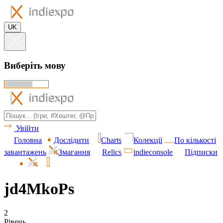
UK
Виберіть мову
Увійти
Головна
Дослідити
Charts
Колекції
По кількості
завантажень
Змагання
Relics
indieconsole
Підписки
jd4MkoPs
2
Рівень