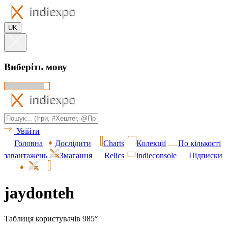
UK
Виберіть мову
Увійти
Головна
Дослідити
Charts
Колекції
По кількості
завантажень
Змагання
Relics
indieconsole
Підписки
jaydonteh
Таблиця користувачів 985°