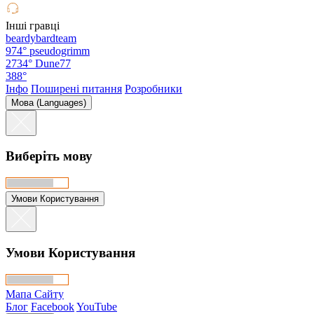
Інші гравці
beardybardteam
974°
pseudogrimm
2734°
Dune77
388°
Інфо
Поширені питання
Розробники
Мова (Languages)
Виберіть мову
Умови Користування
Умови Користування
Мапа Сайту
Блог
Facebook
YouTube