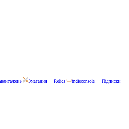
завантажень
Змагання
Relics
indieconsole
Підписки