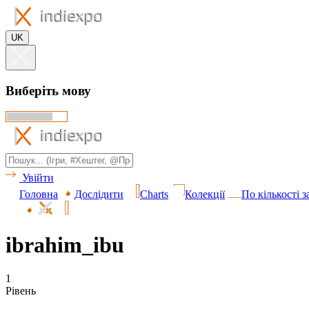
UK
Виберіть мову
Увійти
Головна
Дослідити
Charts
Колекції
По кількості 
ibrahim_ibu
1
Рівень