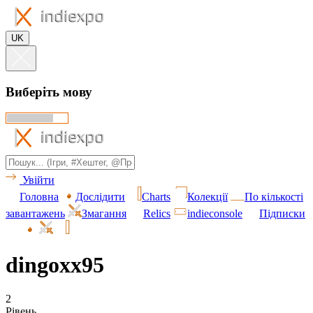
UK
Виберіть мову
Увійти
Головна
Дослідити
Charts
Колекції
По кількості
завантажень
Змагання
Relics
indieconsole
Підписки
dingoxx95
2
Рівень