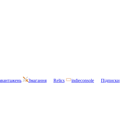
завантажень
Змагання
Relics
indieconsole
Підписки