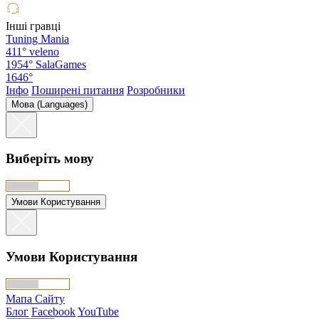
Інші гравці
Tuning Mania
411°
veleno
1954°
SalaGames
1646°
Інфо
Поширені питання
Розробники
Мова (Languages)
Виберіть мову
Умови Користування
Умови Користування
Мапа Сайту
Блог
Facebook
YouTube