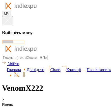
UK
Виберіть мову
Увійти
Головна
Дослідити
Charts
Колекції
По кількості 
VenomX222
2
Рівень