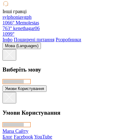
Інші гравці
sylphoniavgph
1066°
Memolestas
763°
kenethagar06
1099°
Інфо
Поширені питання
Розробники
Мова (Languages)
Виберіть мову
Умови Користування
Умови Користування
Мапа Сайту
Блог
Facebook
YouTube