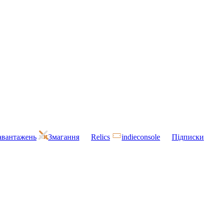
завантажень
Змагання
Relics
indieconsole
Підписки