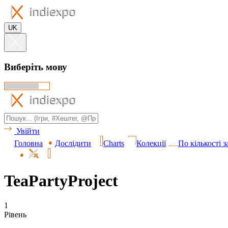
UK
Виберіть мову
Увійти
Головна
Дослідити
Charts
Колекції
По кількості 
TeaPartyProject
1
Рівень