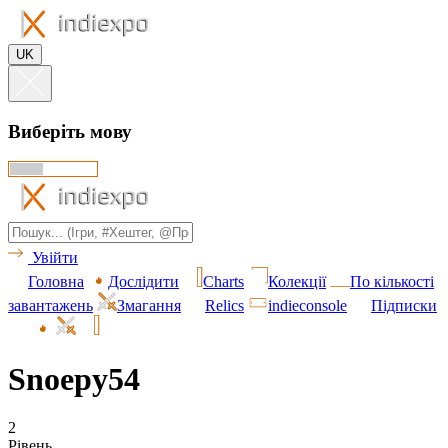
UK
Виберіть мову
Увійти
Головна
Дослідити
Charts
Колекції
По кількості
завантажень
Змагання
Relics
indieconsole
Підписки
Snoepy54
2
Рівень