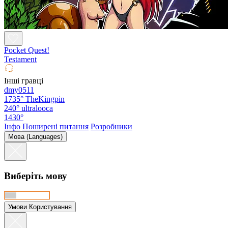
Pocket Quest!
Testament
Інші гравці
dmy0511
1735°
TheKingpin
240°
ultralooca
1430°
Інфо
Поширені питання
Розробники
Мова (Languages)
Виберіть мову
Умови Користування