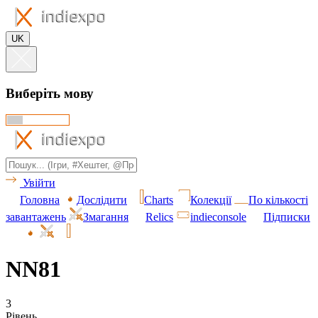
UK
Виберіть мову
Увійти
Головна
Дослідити
Charts
Колекції
По кількості
завантажень
Змагання
Relics
indieconsole
Підписки
NN81
3
Рівень