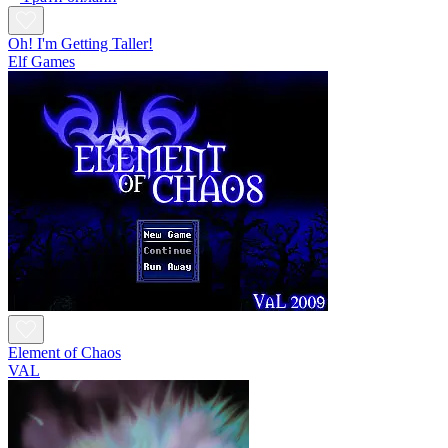
Oh! I'm Getting Taller!
Elf Games
Element of Chaos
VAL