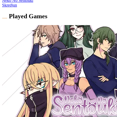
Neko No Sentouki
Skredjun
Played Games