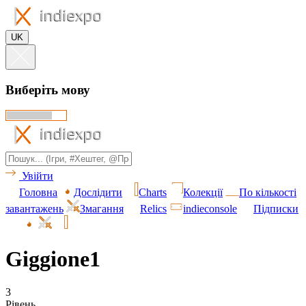
UK
Виберіть мову
Увійти
Головна
Дослідити
Charts
Колекції
По кількості
завантажень
Змагання
Relics
indieconsole
Підписки
Giggione1
3
Рівень