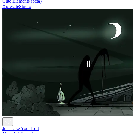
Cute Elements (beta)
XpresateStudio
Just Take Your Left