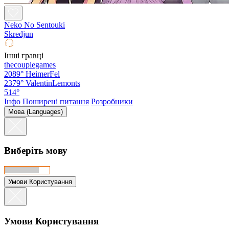
Neko No Sentouki
Skredjun
Інші гравці
thecouplegames
2089°
HeimerFel
2379°
ValentinLemonts
514°
Інфо
Поширені питання
Розробники
Мова (Languages)
Виберіть мову
Умови Користування
Умови Користування