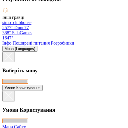
Інші гравці
simo_clubhouse
2577°
Dune77
388°
SalaGames
1647°
Інфо
Поширені питання
Розробники
Мова (Languages)
Виберіть мову
Умови Користування
Умови Користування
Мапа Сайту