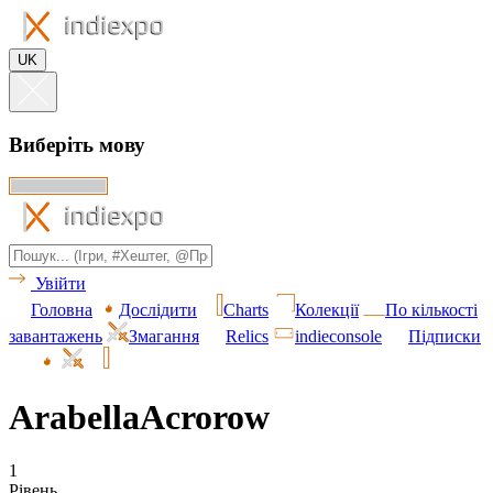
UK
Виберіть мову
Увійти
Головна
Дослідити
Charts
Колекції
По кількості
завантажень
Змагання
Relics
indieconsole
Підписки
ArabellaAcrorow
1
Рівень