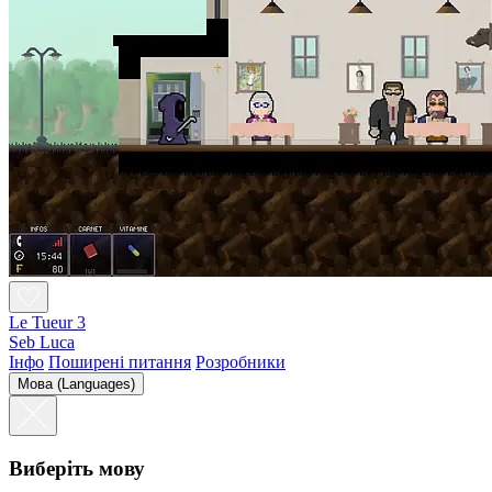
Le Tueur 3
Seb Luca
Інфо
Поширені питання
Розробники
Мова (Languages)
Виберіть мову