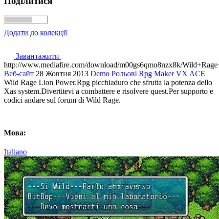
Поділитися
Додати до колекції
Завантажити
http://www.mediafire.com/download/m00gs6qmo8nzx8k/Wild+Rage
Веб-сайт
28 Жовтня 2013
Demo
Рольові
Rpg Maker VX ACE
Wild Rage Lion Power.Rpg picchiaduro che sfrutta la potenza dello
Xas system.Divertitevi a combattere e risolvere quest.Per supporto e
codici andare sul forum di Wild Rage.
Мова:
Italiano