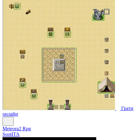
Грати
онлайн
Meteora2 Rpg
SootITA