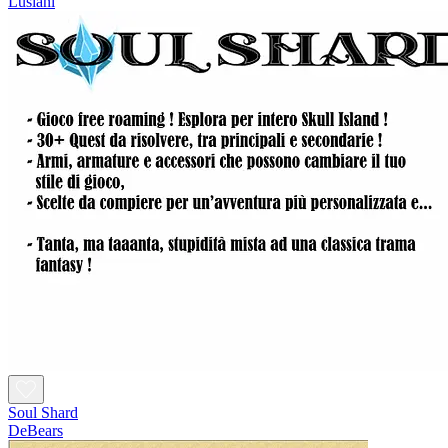
Lusianl
Soul Shard
DeBears