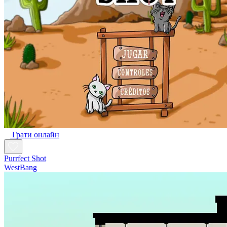
Грати онлайн
Purrfect Shot
WestBang