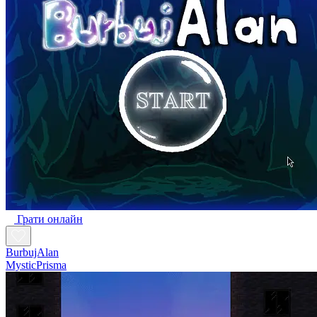
Грати онлайн
BurbujAlan
MysticPrisma