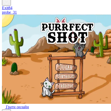
Exit84
probe_31
Грати онлайн