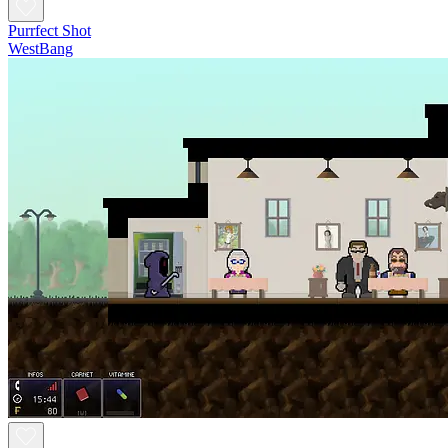
Purrfect Shot
WestBang