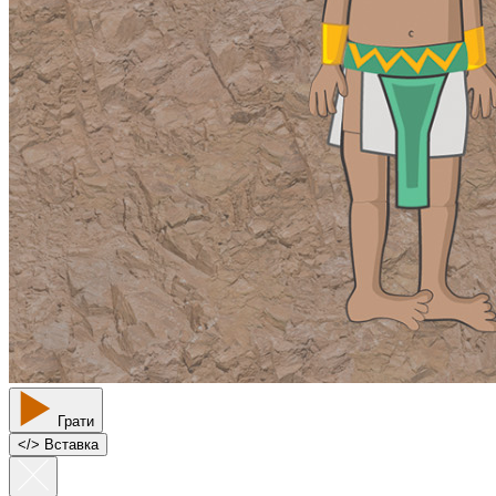
Грати
<
/
> Вставка