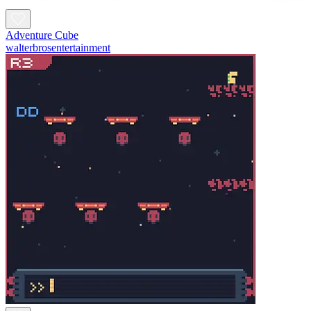
Adventure Cube
walterbrosentertainment