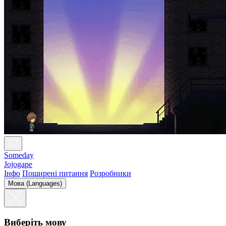
Someday
Jojogape
Інфо
Поширені питання
Розробники
Мова (Languages)
Виберіть мову