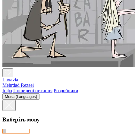
Luxavia
Mehrdad Rezaei
Інфо
Поширені питання
Розробники
Мова (Languages)
Виберіть мову