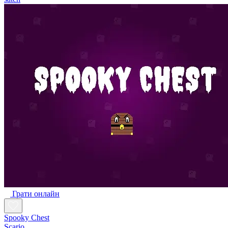
Грати онлайн
Spooky Chest
Scario