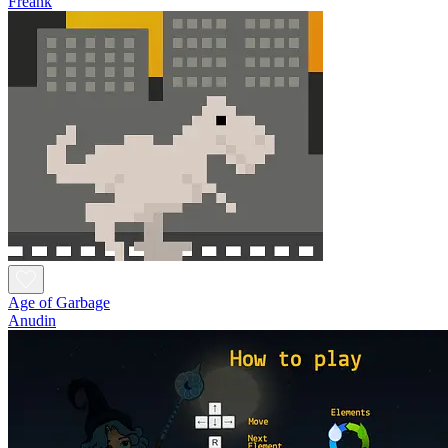
Freank
Age of Garbage
Anudin