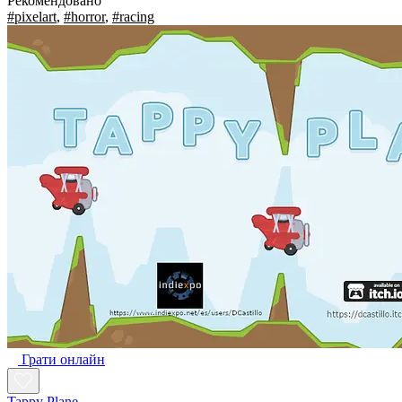
Рекомендовано
#pixelart
,
#horror
,
#racing
Грати онлайн
Tappy Plane