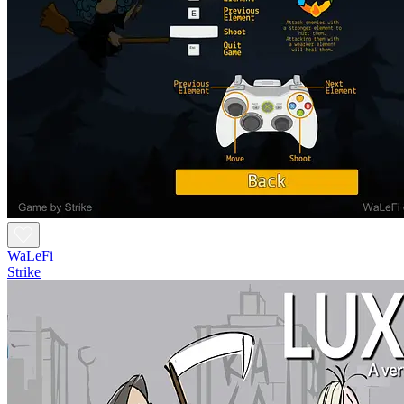
WaLeFi
Strike