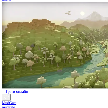
Грати онлайн
MudGate
mudgate