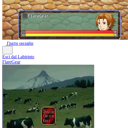
Грати онлайн
Esci dal Labirinto
FlareGear