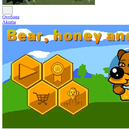
OvoSaga
Akuma