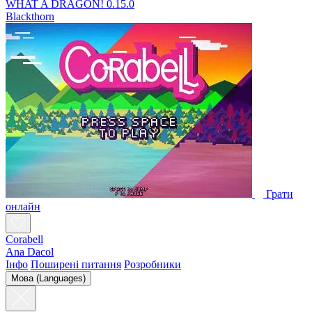
WHAT A DRAGON! 0.15.0
Blackthorn
Грати
онлайн
Corabell
Ana Dacol
Інфо
Поширені питання
Розробники
Мова (Languages)