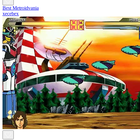
Best Metroidvania
xecebex