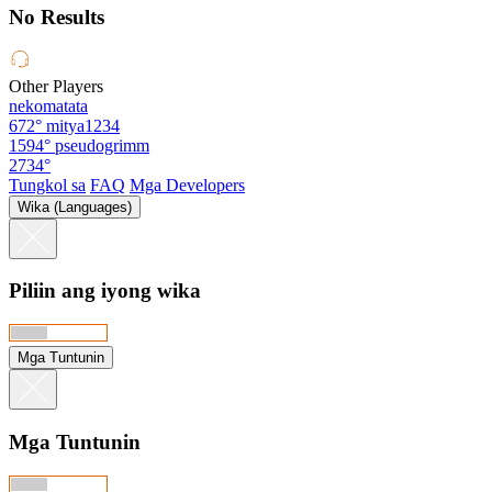
No Results
Other Players
nekomatata
672°
mitya1234
1594°
pseudogrimm
2734°
Tungkol sa
FAQ
Mga Developers
Wika (Languages)
Piliin ang iyong wika
Mga Tuntunin
Mga Tuntunin