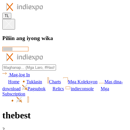
TL
Piliin ang iyong wika
Mag-log In
Home
Tuklasin
Charts
Mga Koleksyon
Mas dina-
download
Pagsubok
Relics
indieconsole
Mga
Subscription
thebest
2