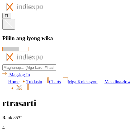
TL
Piliin ang iyong wika
Mag-log In
Home
Tuklasin
Charts
Mga Koleksyon
Mas dina-do
rtrasarti
Rank 853°
4