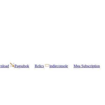
wnload
Pagsubok
Relics
indieconsole
Mga Subscription