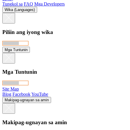
Tungkol sa
FAQ
Mga Developers
Wika (Languages)
Piliin ang iyong wika
Mga Tuntunin
Mga Tuntunin
Site Map
Blog
Facebook
YouTube
Makipag-ugnayan sa amin
Makipag-ugnayan sa amin