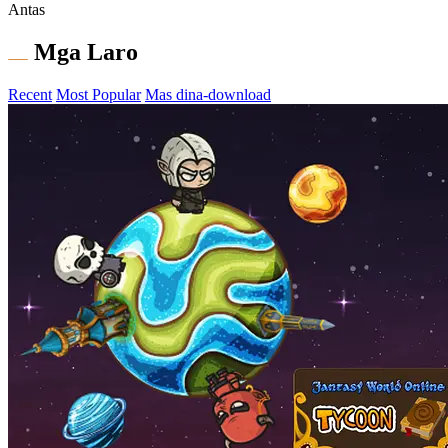
Antas
Mga Laro
Recent
Most Popular
Mas dina-download