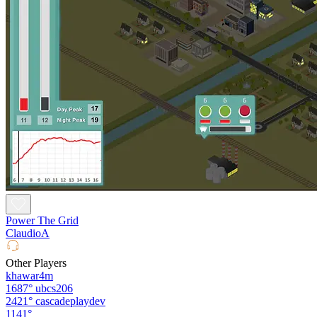
Power The Grid
ClaudioA
Other Players
khawar4m
1687°
ubcs206
2421°
cascadeplaydev
1141°