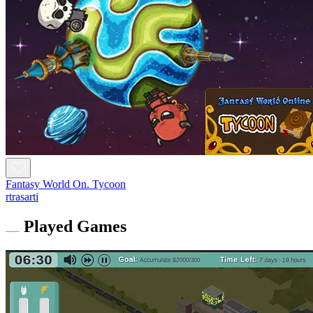
Fantasy World On. Tycoon
rtrasarti
Played Games