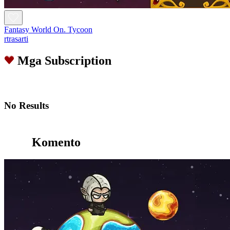
Fantasy World On. Tycoon
rtrasarti
Mga Subscription
No Results
Komento