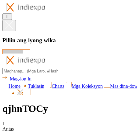
TL
Piliin ang iyong wika
Mag-log In
Home
Tuklasin
Charts
Mga Koleksyon
Mas dina-do
qjhnTOCy
1
Antas