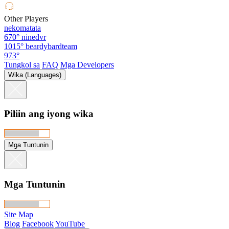
Other Players
nekomatata
670°
ninedvr
1015°
beardybardteam
973°
Tungkol sa
FAQ
Mga Developers
Wika (Languages)
Piliin ang iyong wika
Mga Tuntunin
Mga Tuntunin
Site Map
Blog
Facebook
YouTube