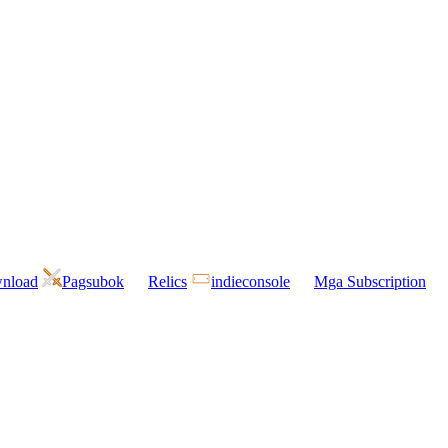
wnload
Pagsubok
Relics
indieconsole
Mga Subscription