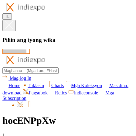
TL
Piliin ang iyong wika
Mag-log In
Home
Tuklasin
Charts
Mga Koleksyon
Mas dina-
download
Pagsubok
Relics
indieconsole
Mga
Subscription
hocENPpXw
1