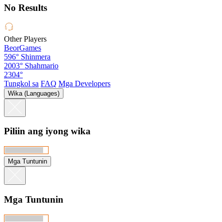
No Results
Other Players
BeorGames
596°
Shinmera
2003°
Shahmario
2304°
Tungkol sa
FAQ
Mga Developers
Wika (Languages)
Piliin ang iyong wika
Mga Tuntunin
Mga Tuntunin