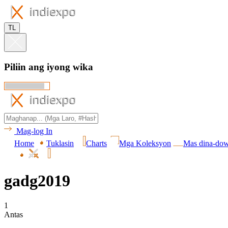
TL
Piliin ang iyong wika
Mag-log In
Home
Tuklasin
Charts
Mga Koleksyon
Mas dina-do
gadg2019
1
Antas