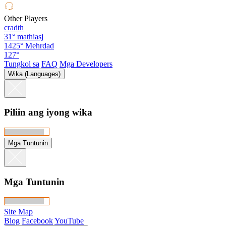
Other Players
cradth
31°
mathiasj
1425°
Mehrdad
127°
Tungkol sa
FAQ
Mga Developers
Wika (Languages)
Piliin ang iyong wika
Mga Tuntunin
Mga Tuntunin
Site Map
Blog
Facebook
YouTube