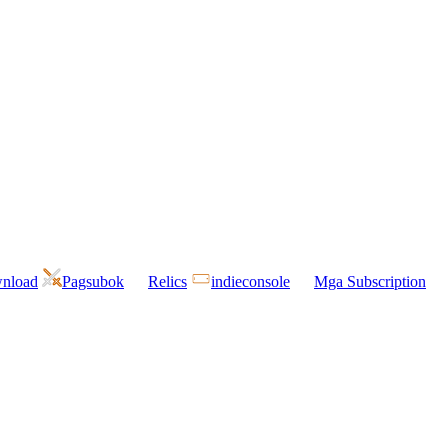
wnload
Pagsubok
Relics
indieconsole
Mga Subscription