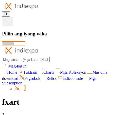
TL
Piliin ang iyong wika
Mag-log In
Home
Tuklasin
Charts
Mga Koleksyon
Mas dina-
download
Pagsubok
Relics
indieconsole
Mga
Subscription
fxart
2