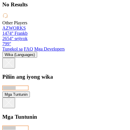
No Results
Other Players
AZWORKS
1474°
Frankb
2654°
sejivok
799°
Tungkol sa
FAQ
Mga Developers
Wika (Languages)
Piliin ang iyong wika
Mga Tuntunin
Mga Tuntunin