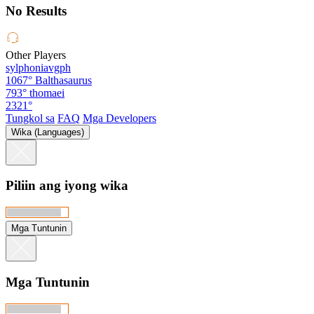
No Results
Other Players
sylphoniavgph
1067°
Balthasaurus
793°
thomaei
2321°
Tungkol sa
FAQ
Mga Developers
Wika (Languages)
Piliin ang iyong wika
Mga Tuntunin
Mga Tuntunin