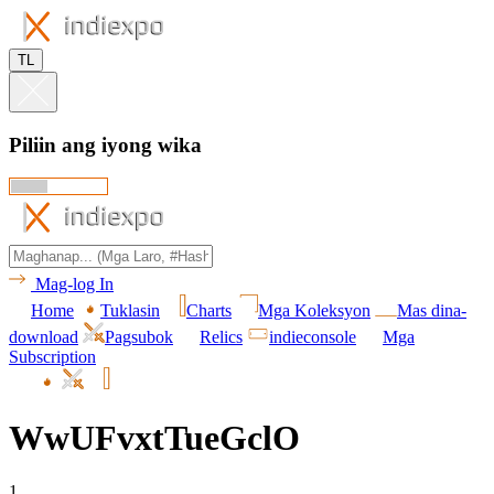
TL
Piliin ang iyong wika
Mag-log In
Home
Tuklasin
Charts
Mga Koleksyon
Mas dina-
download
Pagsubok
Relics
indieconsole
Mga
Subscription
WwUFvxtTueGclO
1