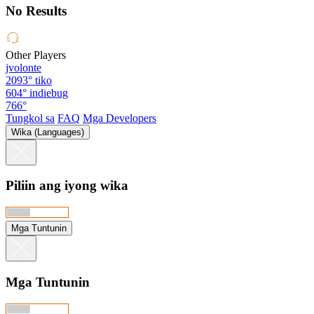
No Results
Other Players
jvolonte
2093°
tiko
604°
indiebug
766°
Tungkol sa
FAQ
Mga Developers
Wika (Languages)
Piliin ang iyong wika
Mga Tuntunin
Mga Tuntunin