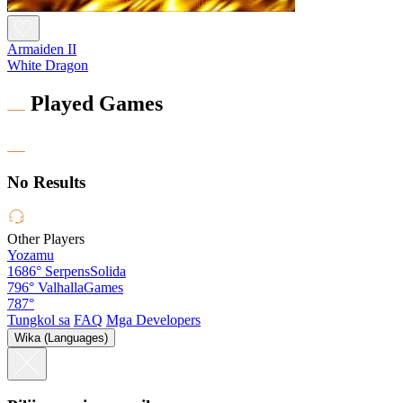
Armaiden II
White Dragon
Played Games
No Results
Other Players
Yozamu
1686°
SerpensSolida
796°
ValhallaGames
787°
Tungkol sa
FAQ
Mga Developers
Wika (Languages)