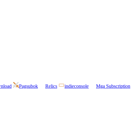
wnload
Pagsubok
Relics
indieconsole
Mga Subscription