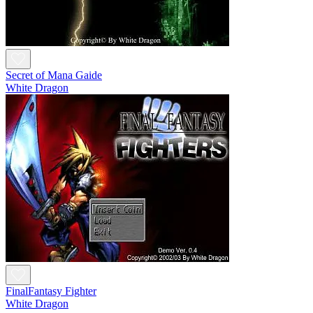
Secret of Mana Gaide
White Dragon
FinalFantasy Fighter
White Dragon