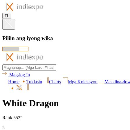
TL
Piliin ang iyong wika
Mag-log In
Home
Tuklasin
Charts
Mga Koleksyon
Mas dina-do
White Dragon
Rank 552°
5