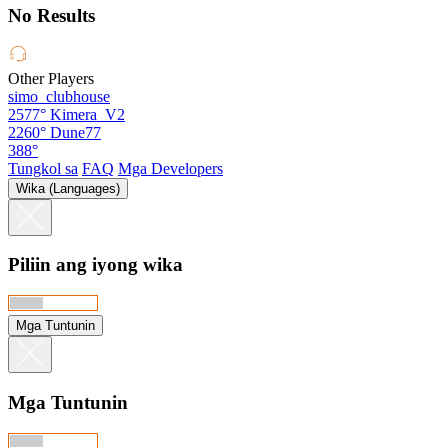
No Results
Other Players
simo_clubhouse
2577°
Kimera_V2
2260°
Dune77
388°
Tungkol sa
FAQ
Mga Developers
Wika (Languages)
Piliin ang iyong wika
Mga Tuntunin
Mga Tuntunin