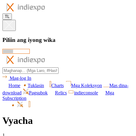
TL
Piliin ang iyong wika
Mag-log In
Home
Tuklasin
Charts
Mga Koleksyon
Mas dina-
download
Pagsubok
Relics
indieconsole
Mga
Subscription
Vyacha
1