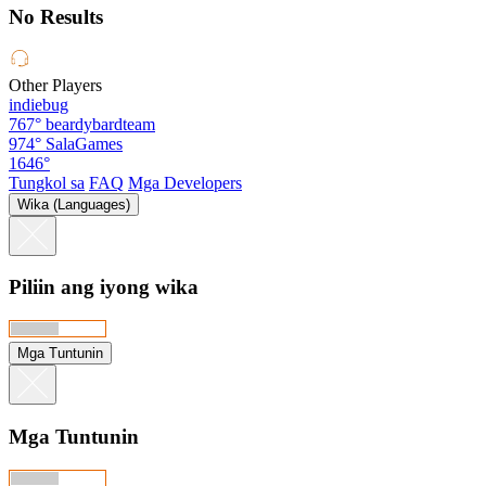
No Results
Other Players
indiebug
767°
beardybardteam
974°
SalaGames
1646°
Tungkol sa
FAQ
Mga Developers
Wika (Languages)
Piliin ang iyong wika
Mga Tuntunin
Mga Tuntunin