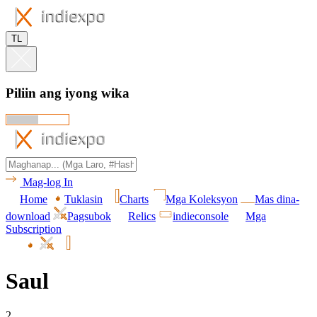
TL
Piliin ang iyong wika
Mag-log In
Home
Tuklasin
Charts
Mga Koleksyon
Mas dina-
download
Pagsubok
Relics
indieconsole
Mga
Subscription
Saul
2