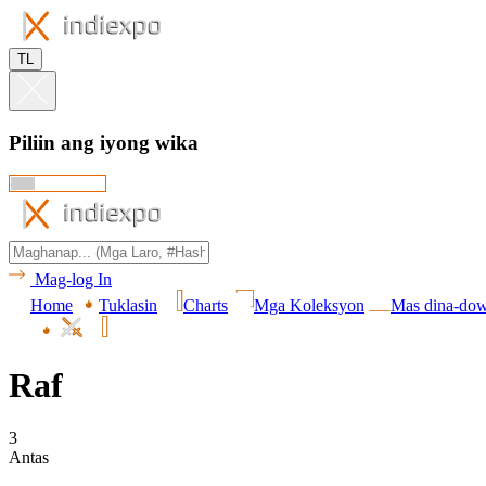
TL
Piliin ang iyong wika
Mag-log In
Home
Tuklasin
Charts
Mga Koleksyon
Mas dina-do
Raf
3
Antas