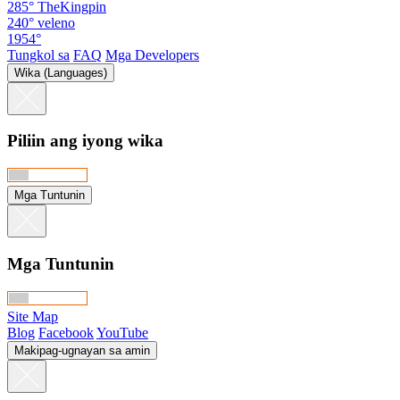
285°
TheKingpin
240°
veleno
1954°
Tungkol sa
FAQ
Mga Developers
Wika (Languages)
Piliin ang iyong wika
Mga Tuntunin
Mga Tuntunin
Site Map
Blog
Facebook
YouTube
Makipag-ugnayan sa amin