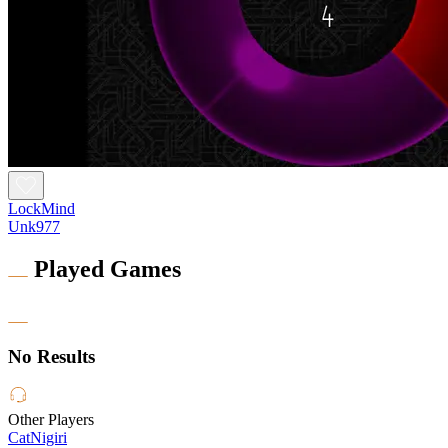
LockMind
Unk977
Played Games
No Results
Other Players
CatNigiri