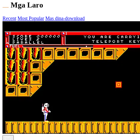
Mga Laro
Recent
Most Popular
Mas dina-download