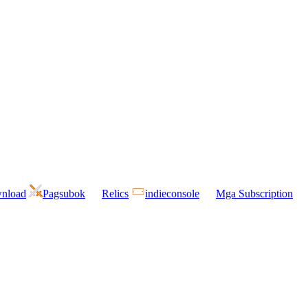
wnload
Pagsubok
Relics
indieconsole
Mga Subscription