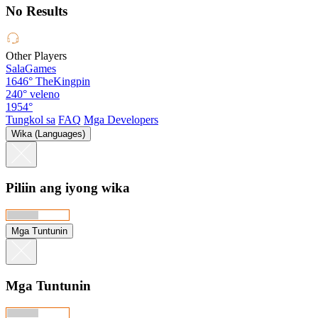
No Results
Other Players
SalaGames
1646°
TheKingpin
240°
veleno
1954°
Tungkol sa
FAQ
Mga Developers
Wika (Languages)
Piliin ang iyong wika
Mga Tuntunin
Mga Tuntunin