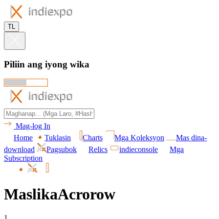
TL
Piliin ang iyong wika
Mag-log In
Home
Tuklasin
Charts
Mga Koleksyon
Mas dina-
download
Pagsubok
Relics
indieconsole
Mga
Subscription
MaslikaAcrorow
1