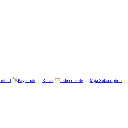
wnload
Pagsubok
Relics
indieconsole
Mga Subscription