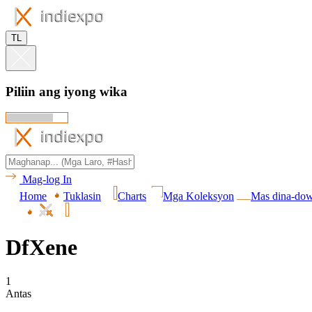
TL
Piliin ang iyong wika
Mag-log In
Home
Tuklasin
Charts
Mga Koleksyon
Mas dina-do
DfXene
1
Antas