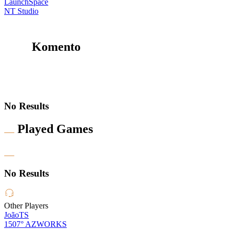
LaunchSpace
NT Studio
Komento
No Results
Played Games
No Results
Other Players
JoãoTS
1507°
AZWORKS