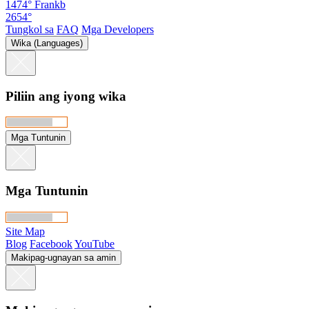
1474°
Frankb
2654°
Tungkol sa
FAQ
Mga Developers
Wika (Languages)
Piliin ang iyong wika
Mga Tuntunin
Mga Tuntunin
Site Map
Blog
Facebook
YouTube
Makipag-ugnayan sa amin