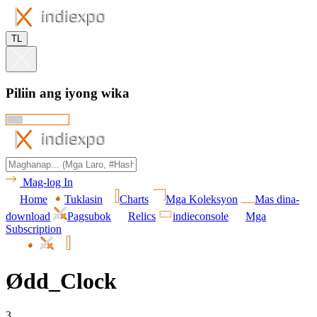
TL
Piliin ang iyong wika
Mag-log In
Home
Tuklasin
Charts
Mga Koleksyon
Mas dina-
download
Pagsubok
Relics
indieconsole
Mga
Subscription
Ødd_Clock
3