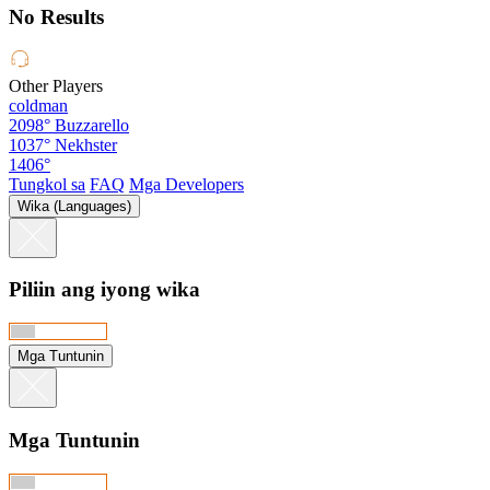
No Results
Other Players
coldman
2098°
Buzzarello
1037°
Nekhster
1406°
Tungkol sa
FAQ
Mga Developers
Wika (Languages)
Piliin ang iyong wika
Mga Tuntunin
Mga Tuntunin