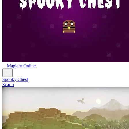
Maglaro Online
Spooky Chest
Scario