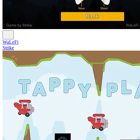
WaLeFi
Strike