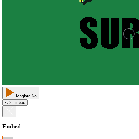
Maglaro Na
<
/
> Embed
Embed