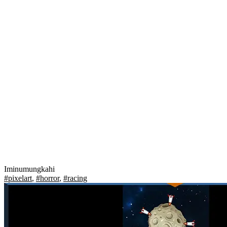
Iminumungkahi
#pixelart
,
#horror
,
#racing