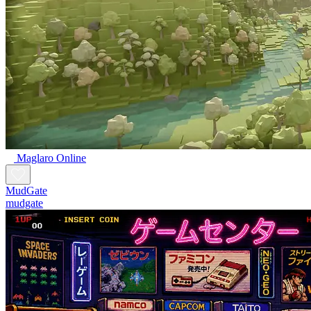
Maglaro Online
MudGate
mudgate