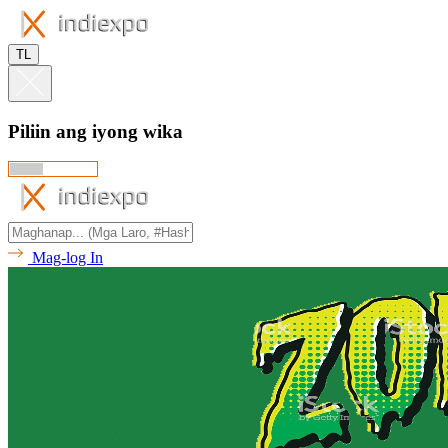
TL
Piliin ang iyong wika
Mag-log In