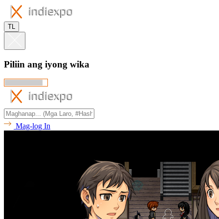
TL
Piliin ang iyong wika
Mag-log In