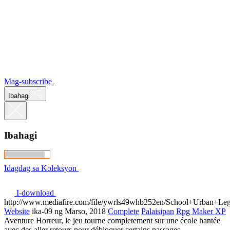
Mag-subscribe
Ibahagi
Ibahagi
Idagdag sa Koleksyon
I-download
http://www.mediafire.com/file/ywrls49whb252en/School+Urban+Le
Website
ika-09 ng Marso, 2018
Complete
Palaisipan
Rpg Maker XP
Aventure Horreur, le jeu tourne completement sur une école hantée
avec des aller retours pour débloquer certains passages.