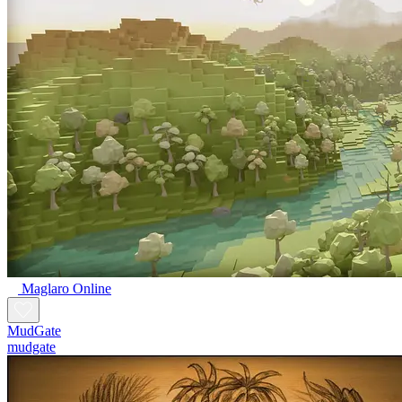
Maglaro Online
MudGate
mudgate