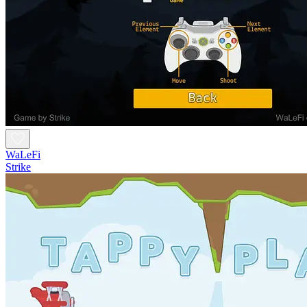
WaLeFi
Strike