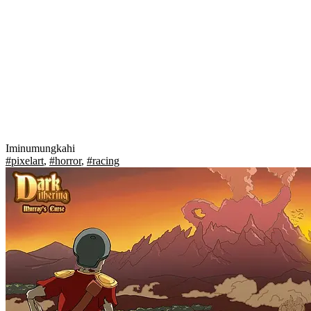
Iminumungkahi
#pixelart
,
#horror
,
#racing