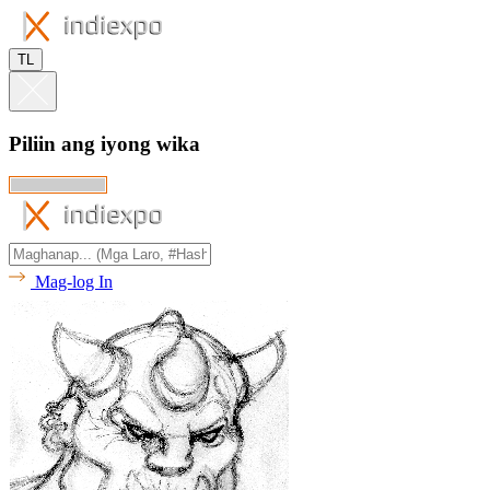
TL
Piliin ang iyong wika
Mag-log In