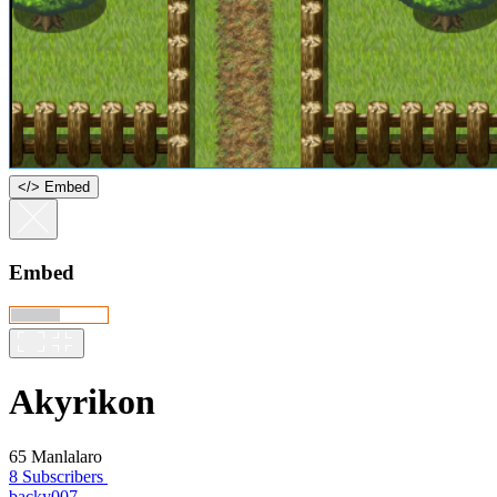
<
/
> Embed
Embed
Akyrikon
65 Manlalaro
8 Subscribers
backy007