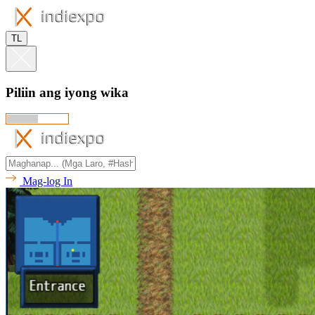
TL
Piliin ang iyong wika
Mag-log In