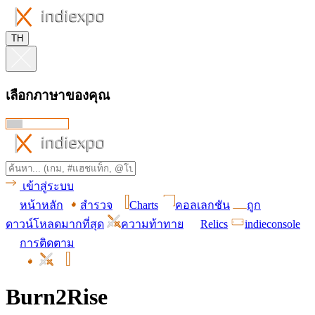
TH
เลือกภาษาของคุณ
เข้าสู่ระบบ
หน้าหลัก
สำรวจ
Charts
คอลเลกชัน
ถูก
ดาวน์โหลดมากที่สุด
ความท้าทาย
Relics
indieconsole
การติดตาม
Burn2Rise