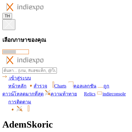
TH
เลือกภาษาของคุณ
เข้าสู่ระบบ
หน้าหลัก
สำรวจ
Charts
คอลเลกชัน
ถูก
ดาวน์โหลดมากที่สุด
ความท้าทาย
Relics
indieconsole
การติดตาม
AdemSkoric