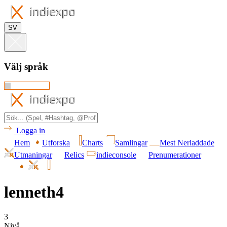
SV
Välj språk
Logga in
Hem
Utforska
Charts
Samlingar
Mest Nerladdade
Utmaningar
Relics
indieconsole
Prenumerationer
lenneth4
3
Nivå