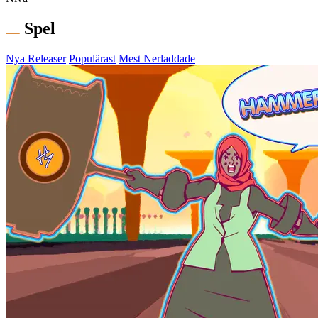
Spel
Nya Releaser
Populärast
Mest Nerladdade