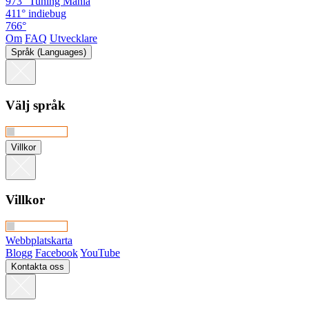
973°
Tuning Mania
411°
indiebug
766°
Om
FAQ
Utvecklare
Språk (Languages)
Välj språk
Villkor
Villkor
Webbplatskarta
Blogg
Facebook
YouTube
Kontakta oss