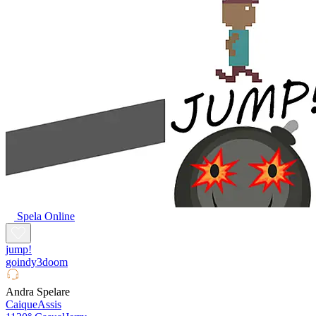
Spela Online
jump!
goindy3doom
Andra Spelare
CaiqueAssis