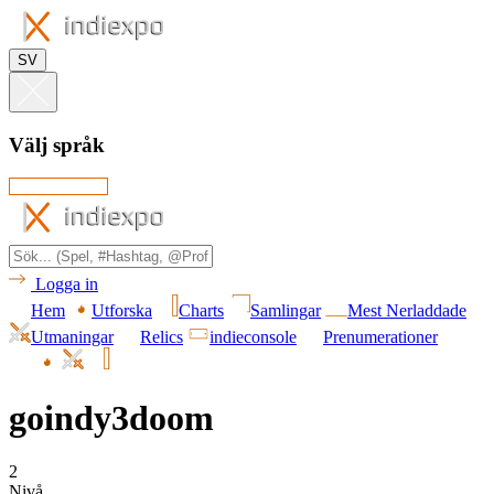
SV
Välj språk
Logga in
Hem
Utforska
Charts
Samlingar
Mest Nerladdade
Utmaningar
Relics
indieconsole
Prenumerationer
goindy3doom
2
Nivå