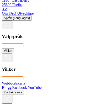
1130°
CasualJerry
2580°
Theihe
35°
Om
FAQ
Utvecklare
Språk (Languages)
Välj språk
Villkor
Villkor
Webbplatskarta
Blogg
Facebook
YouTube
Kontakta oss