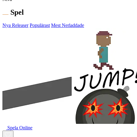
Spel
Nya Releaser
Populärast
Mest Nerladdade
Spela Online