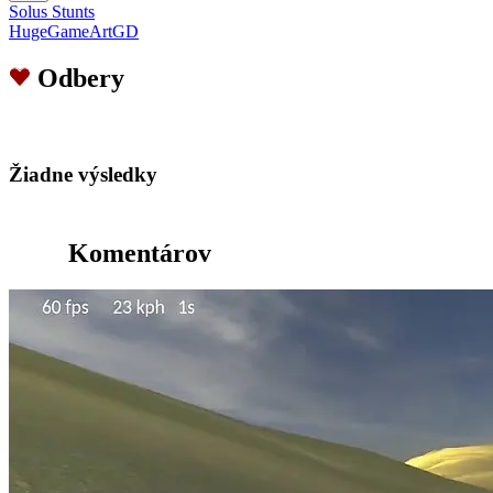
Solus Stunts
HugeGameArtGD
Odbery
Žiadne výsledky
Komentárov