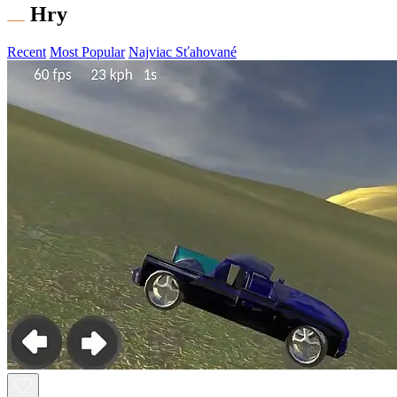
Hry
Recent
Most Popular
Najviac Sťahované