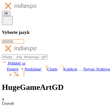
SK
Vyberte jazyk
Prihlásiť sa
Domov
Preskúmať
Charts
Kolekcie
Najviac Sťahova
HugeGameArtGD
4
Úroveň