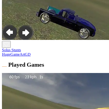
Solus Stunts
HugeGameArtGD
Played Games