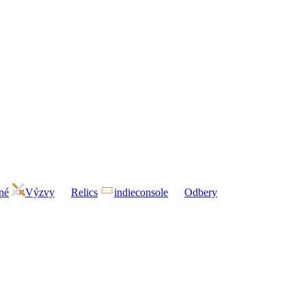
né
Výzvy
Relics
indieconsole
Odbery