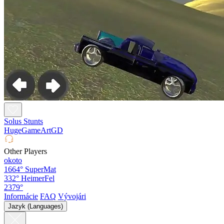
Solus Stunts
HugeGameArtGD
Other Players
okoto
1664°
SuperMat
332°
HeimerFel
2379°
Informácie
FAQ
Vývojári
Jazyk (Languages)