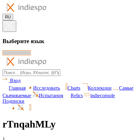
RU
Выберите язык
Вход
Главная
Исследовать
Charts
Коллекции
Самые
Скачиваемые
Испытания
Relics
indieconsole
Подписки
rTnqahMLy
1