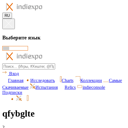
RU
Выберите язык
Вход
Главная
Исследовать
Charts
Коллекции
Самые
Скачиваемые
Испытания
Relics
indieconsole
Подписки
qfybglte
2