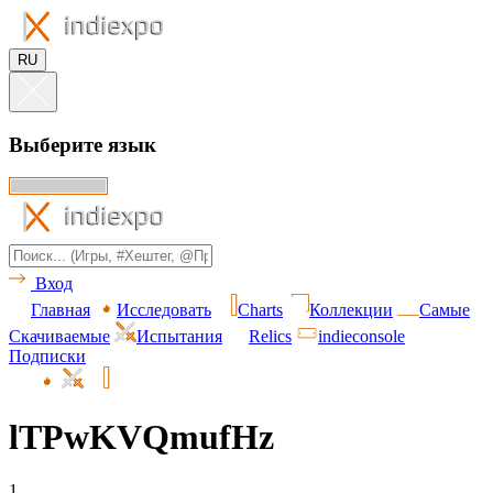
RU
Выберите язык
Вход
Главная
Исследовать
Charts
Коллекции
Самые
Скачиваемые
Испытания
Relics
indieconsole
Подписки
lTPwKVQmufHz
1