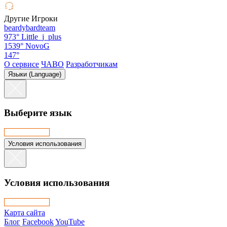
Другие Игроки
beardybardteam
973°
Little_j_plus
1539°
NovoG
147°
О сервисе
ЧАВО
Разработчикам
Языки (Language)
Выберите язык
Условия использования
Условия использования
Карта сайта
Блог
Facebook
YouTube