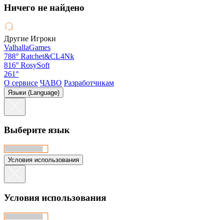
Hичего не найдено
Другие Игроки
ValhallaGames
788°
Ratchet&CL4Nk
816°
RosySoft
261°
О сервисе
ЧАВО
Разработчикам
Языки (Language)
Выберите язык
Условия использования
Условия использования