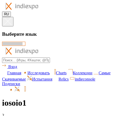
RU
Выберите язык
Вход
Главная
Исследовать
Charts
Коллекции
Самые
Скачиваемые
Испытания
Relics
indieconsole
Подписки
iosoio1
2