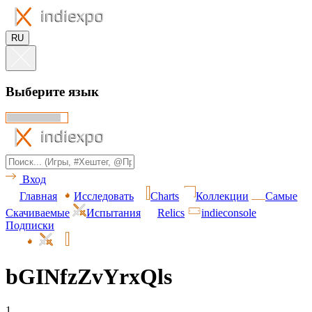
RU
Выберите язык
Вход
Главная
Исследовать
Charts
Коллекции
Самые
Скачиваемые
Испытания
Relics
indieconsole
Подписки
bGINfzZvYrxQls
1