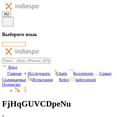
RU
Выберите язык
Вход
Главная
Исследовать
Charts
Коллекции
Самые
Скачиваемые
Испытания
Relics
indieconsole
Подписки
FjHqGUVCDpeNu
1