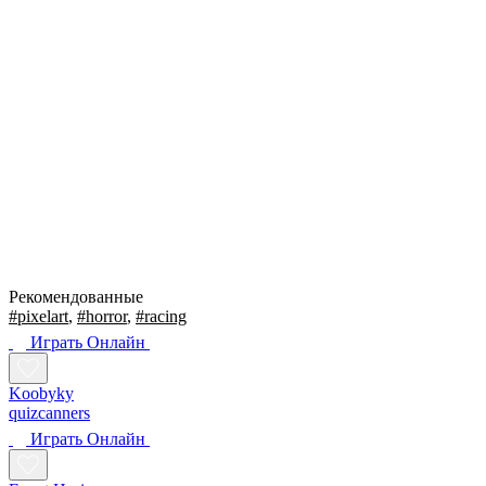
Рекомендованные
#pixelart
,
#horror
,
#racing
Играть Oнлайн
Koobyky
quizcanners
Играть Oнлайн