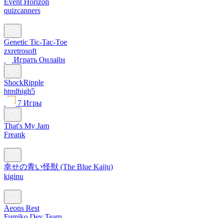
Event Horizon
quizcanners
Genetic Tic-Tac-Toe
zxretrosoft
Играть Oнлайн
ShockRipple
htmlhigh5
7 Игры
That's My Jam
Freank
幸せの青い怪獣 (The Blue Kaiju)
kiginu
Aeons Rest
Fumiko Dev Team