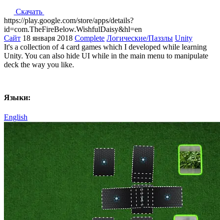
Скачать
https://play.google.com/store/apps/details?
id=com.TheFireBelow.WishfulDaisy&hl=en
Cайт
18 января 2018
Complete
Логические/Паззлы
Unity
It's a collection of 4 card games which I developed while learning
Unity. You can also hide UI while in the main menu to manipulate
deck the way you like.
Языки:
English