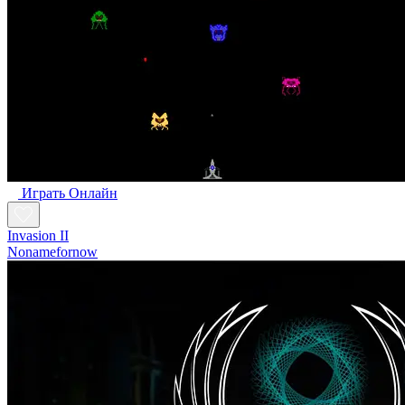
Играть Oнлайн
Invasion II
Nonamefornow