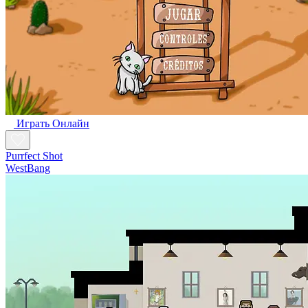
Играть Oнлайн
Purrfect Shot
WestBang