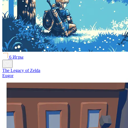
6 Игры
The Legacy of Zelda
Eugor